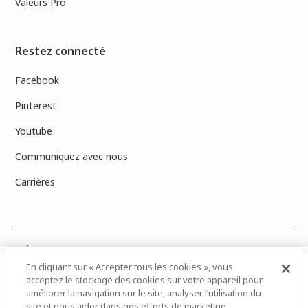
Valeurs Pro
Restez connecté
Facebook
Pinterest
Youtube
Communiquez avec nous
Carrières
PRÉCISION DES COULEURS : Veuillez noter que les couleurs affichées à
l’écran peuvent ne pas correspondre exactement aux couleurs de
En cliquant sur « Accepter tous les cookies », vous
peinture réelles en raison des variations de calibration des écrans.
acceptez le stockage des cookies sur votre appareil pour
Vous pouvez apporter les numéros d’échantillons de couleur de
améliorer la navigation sur le site, analyser l’utilisation du
peinture dans votre magasin Dulux Peintures le plus proche afin de
site et nous aider dans nos efforts de marketing.