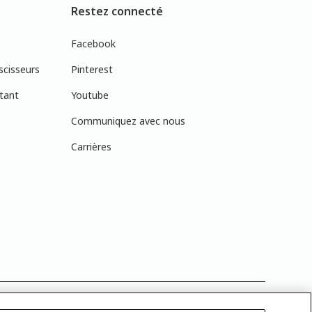
Restez connecté
Facebook
scisseurs
Pinterest
tant
Youtube
Communiquez avec nous
Carrières
réelles en raison des variations de calibration des écrans. Vous