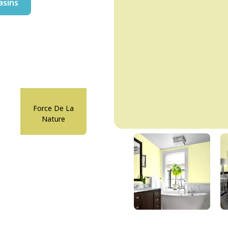
asins
Force De La
Nature
Melon Mystique
DLX1218-2