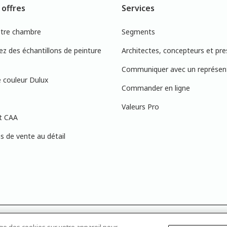
 offres
Services
otre chambre
Segments
 des échantillons de peinture
Architectes, concepteurs et pre
Communiquer avec un représen
 couleur Dulux
Commander en ligne
Valeurs Pro
t CAA
 de vente au détail
s à l’écran peuvent ne pas correspondre exactement aux couleurs de peinture 