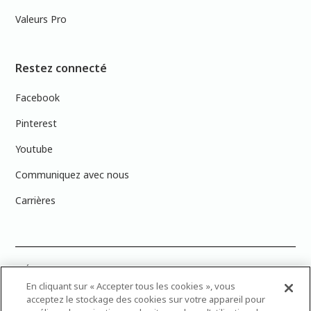
Valeurs Pro
Restez connecté
Facebook
Pinterest
Youtube
Communiquez avec nous
Carrières
PRÉCISION DES COULEURS : Veuillez noter que les couleurs affichées à
l’écran peuvent ne pas correspondre exactement aux couleurs de
En cliquant sur « Accepter tous les cookies », vous
peinture réelles en raison des variations de calibration des écrans.
acceptez le stockage des cookies sur votre appareil pour
Vous pouvez apporter les numéros d’échantillons de couleur de