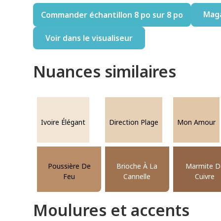
Mag
Commander échantillon 8 po sur 8 po
Voir dans le visualiseur
Nuances similaires
Ivoire Élégant
Direction Plage
Mon Amour
Poussière De
Brioche À La
Marmite D
Feu
Cannelle
Cuivre
Moulures et accents