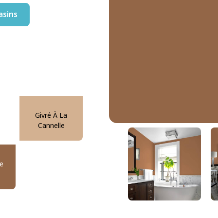
asins
Givré À La
Cannelle
Marmite De Cuivre
DLX1081-7
e