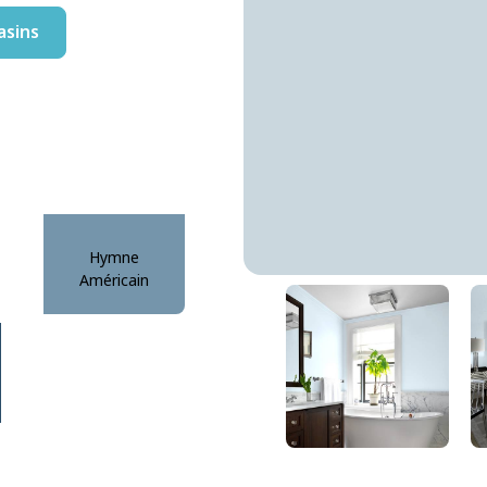
asins
Hymne
Américain
Coin De Paradis
DLX1156-2