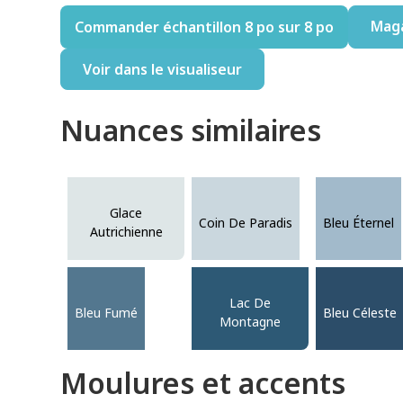
Mag
Commander échantillon 8 po sur 8 po
Voir dans le visualiseur
Nuances similaires
Glace
Coin De Paradis
Bleu Éternel
Autrichienne
Lac De
Bleu Fumé
Bleu Céleste
Montagne
Moulures et accents