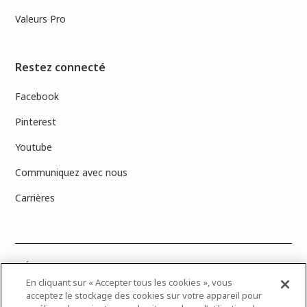
Valeurs Pro
Restez connecté
Facebook
Pinterest
Youtube
Communiquez avec nous
Carrières
PRÉCISION DES COULEURS : Veuillez noter que les couleurs affichées à
l’écran peuvent ne pas correspondre exactement aux couleurs de
En cliquant sur « Accepter tous les cookies », vous
peinture réelles en raison des variations de calibration des écrans.
acceptez le stockage des cookies sur votre appareil pour
Vous pouvez apporter les numéros d’échantillons de couleur de