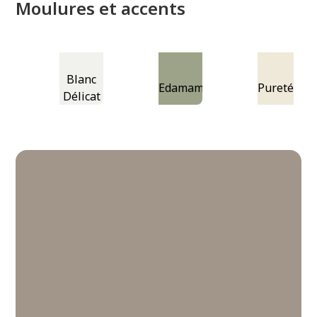
Moulures et accents
Blanc
Edamame
Pureté
Délicat