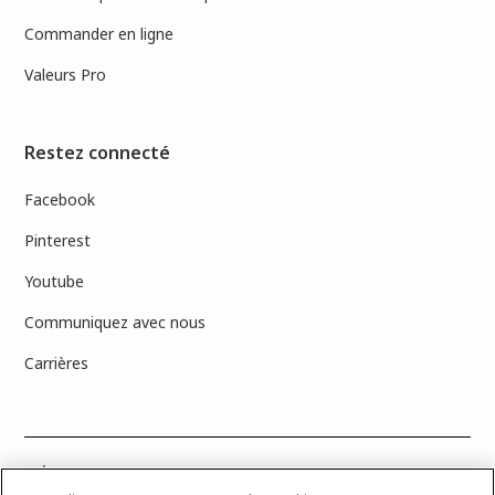
Commander en ligne
Valeurs Pro
Restez connecté
Facebook
Pinterest
Youtube
Communiquez avec nous
Carrières
PRÉCISION DES COULEURS : Veuillez noter que les couleurs affichées à
l’écran peuvent ne pas correspondre exactement aux couleurs de