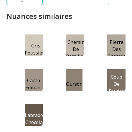
Nuances similaires
Chemin
Pierre
Gris
De
Des
Poussière
Rocailles
Champs
Coup
Cacao
Ourson
De
Fumant
Foudre
Labrador
Chocolat