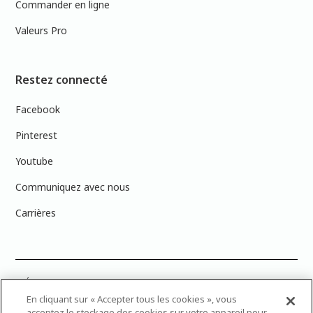
Commander en ligne
Valeurs Pro
Restez connecté
Facebook
Pinterest
Youtube
Communiquez avec nous
Carrières
PRÉCISION DES COULEURS : Veuillez noter que les couleurs affichées à
l’écran peuvent ne pas correspondre exactement aux couleurs de
En cliquant sur « Accepter tous les cookies », vous
peinture réelles en raison des variations de calibration des écrans.
acceptez le stockage des cookies sur votre appareil pour