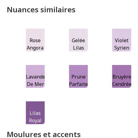
Nuances similaires
Rose
Gelée
Violet
Angora
Lilas
Syrien
Lavande
Prune
Bruyère
De Mer
Parfaite
Cendrée
Lilas
Royal
Moulures et accents