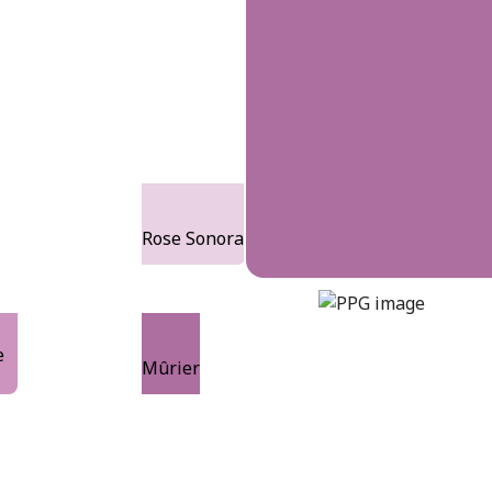
Rose Sonora
mulberry-bush
DLX1251-6
e
Mûrier