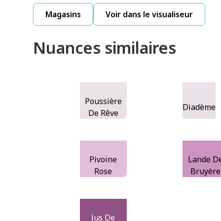
Magasins
Voir dans le visualiseur
Nuances similaires
Poussière
Diadème
De Rêve
Pivoine
Lande D
Rose
Bruyère
Jus De