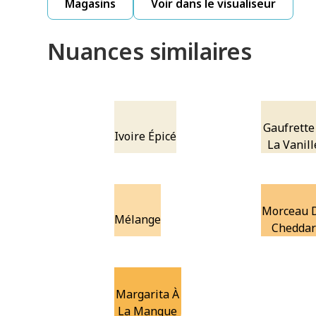
Magasins
Voir dans le visualiseur
Nuances similaires
Gaufrette
Ivoire Épicé
La Vanill
Morceau 
Mélange
Chedda
Margarita À
La Mangue