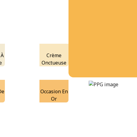
 À
Crème
e
Onctueuse
mango-margarita
DLX1204-7
De
Occasion En
r
Or