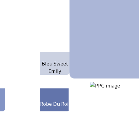
Bleu Sweet
Emily
lilac-sachet
DLX1245-4
Robe Du Roi