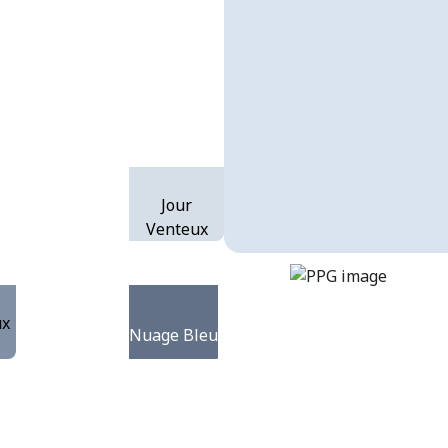
Jour
Venteux
iceberg
DLX1164-2
ux
Nuage Bleu