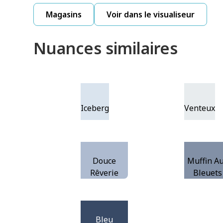
Magasins
Voir dans le visualiseur
Nuances similaires
Iceberg
Venteux
Douce
Muffin A
Rêverie
Bleuets
Bleu