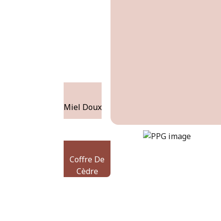
Miel Doux
honeysweet
DLX1065-3
Coffre De
Cèdre