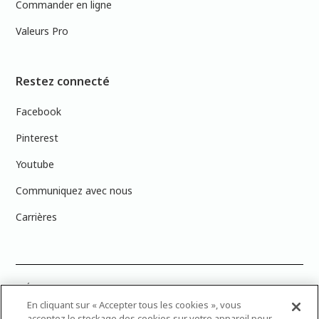
Commander en ligne
Valeurs Pro
Restez connecté
Facebook
Pinterest
Youtube
Communiquez avec nous
Carrières
PRÉCISION DES COULEURS : Veuillez noter que les couleurs affichées à
l’écran peuvent ne pas correspondre exactement aux couleurs de
En cliquant sur « Accepter tous les cookies », vous
peinture réelles en raison des variations de calibration des écrans.
acceptez le stockage des cookies sur votre appareil pour