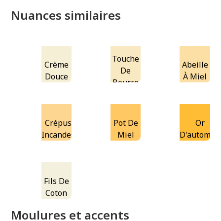
Nuances similaires
Touche
Crème
Abeille
De
Douce
À Miel
Beurre
Crépuscule
Pot De
Or
Incandescent
Miel
D'automne
Fils De
Coton
Moulures et accents