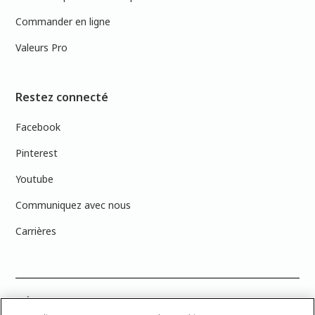
Commander en ligne
Valeurs Pro
Restez connecté
Facebook
Pinterest
Youtube
Communiquez avec nous
Carrières
PRÉCISION DES COULEURS : Veuillez noter que les couleurs affichées à
l’écran peuvent ne pas correspondre exactement aux couleurs de