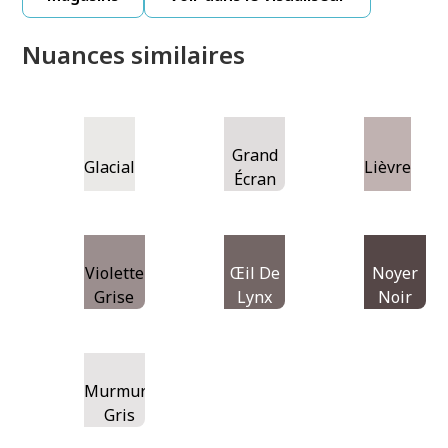
Nuances similaires
Grand
Glacial
Lièvre
Écran
Violette
Œil De
Noyer
Grise
Lynx
Noir
Murmure
Gris