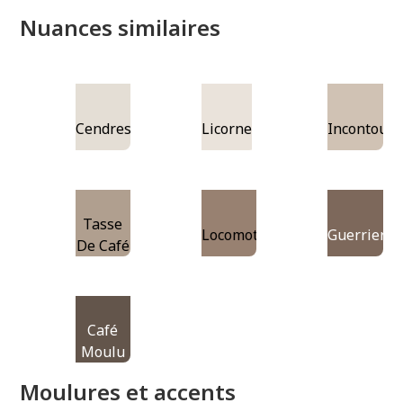
Nuances similaires
Cendres
Licorne
Incontourn
Tasse
Locomotion
Guerrier
De Café
Café
Moulu
Moulures et accents