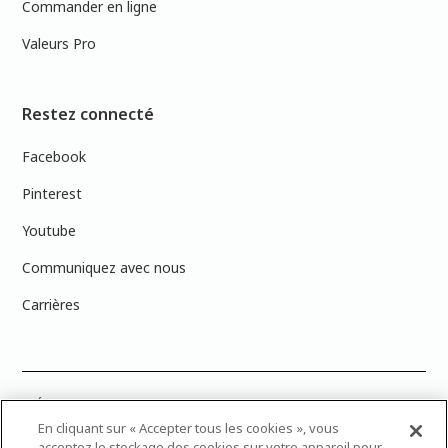
Commander en ligne
Valeurs Pro
Restez connecté
Facebook
Pinterest
Youtube
Communiquez avec nous
Carrières
PRÉCISION DES COULEURS : Veuillez noter que les couleurs affichées à
l’écran peuvent ne pas correspondre exactement aux couleurs de
En cliquant sur « Accepter tous les cookies », vous
peinture réelles en raison des variations de calibration des écrans.
acceptez le stockage des cookies sur votre appareil pour