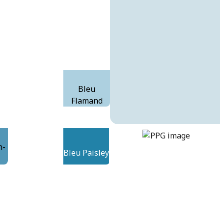
Bleu
Flamand
goddess
DLX1238-2
h-
Bleu Paisley