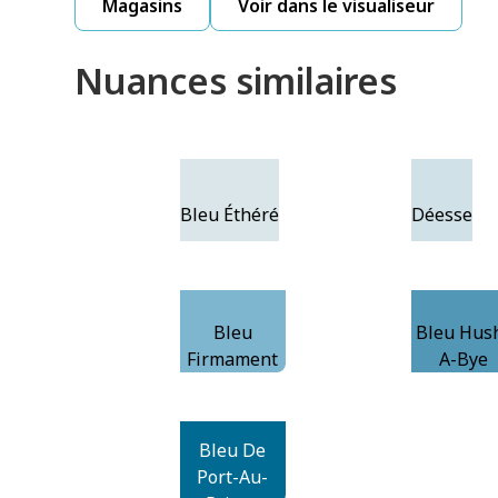
Magasins
Voir dans le visualiseur
Nuances similaires
Bleu Éthéré
Déesse
Bleu
Bleu Hus
Firmament
A-Bye
Bleu De
Port-Au-