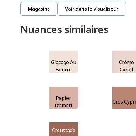
Magasins
Voir dans le visualiseur
Nuances similaires
Glaçage Au
Crème
Beurre
Corail
Papier
Gros Cypr
D’émeri
Croustade