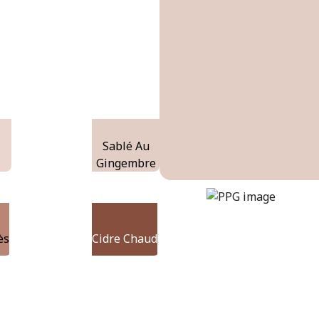
Sablé Au
Gingembre
ginger-shortbread
DLX1062-3
ès
Cidre Chaud