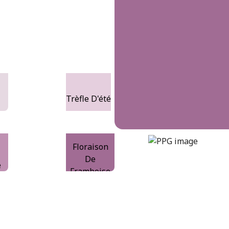
Trèfle D'été
l
flowering-raspberry
Floraison
DLX1180-6
De
e
Framboise