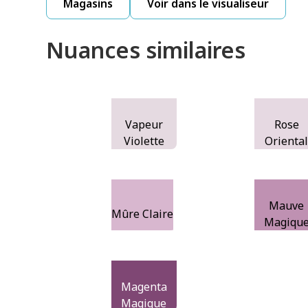
Magasins
Voir dans le visualiseur
Nuances similaires
Vapeur
Rose
Violette
Orienta
Mauve
Mûre Claire
Magiqu
Magenta
Magique