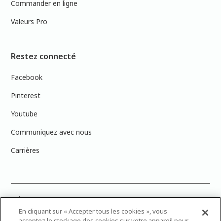
Commander en ligne
Valeurs Pro
Restez connecté
Facebook
Pinterest
Youtube
Communiquez avec nous
Carrières
PRÉCISION DES COULEURS : Veuillez noter que les couleurs affichées à
l’écran peuvent ne pas correspondre exactement aux couleurs de
En cliquant sur « Accepter tous les cookies », vous
peinture réelles en raison des variations de calibration des écrans.
acceptez le stockage des cookies sur votre appareil pour