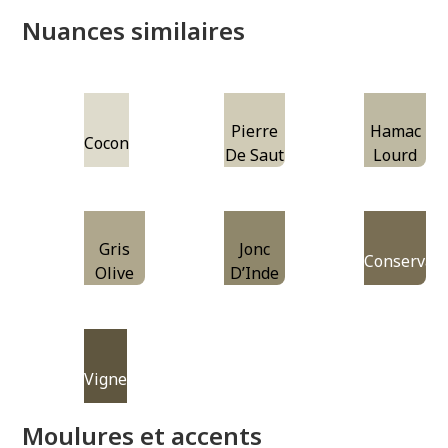
Nuances similaires
Pierre
Hamac
Cocon
De Saut
Lourd
Gris
Jonc
Conservati
Olive
D’Inde
Vigne
Moulures et accents