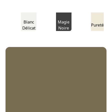
Blanc
Magie
Pureté
Délicat
Noire