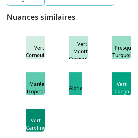
Nuances similaires
Vert
Vert
Presque
Menthe
Cornouiller
Turquoise
Cornouiller
Marée
Vert
Aloha
Tropicale
Congo
Vert
Caroline