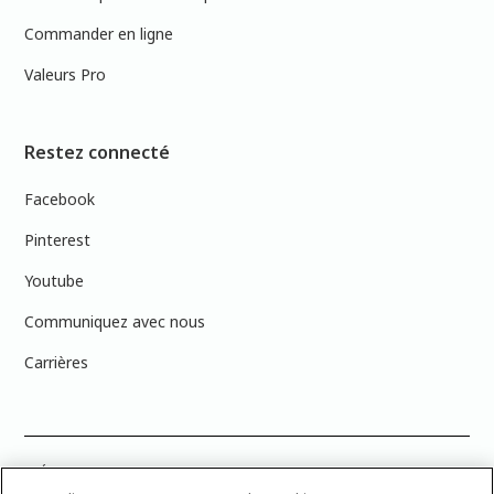
Commander en ligne
Valeurs Pro
Restez connecté
Facebook
Pinterest
Youtube
Communiquez avec nous
Carrières
PRÉCISION DES COULEURS : Veuillez noter que les couleurs affichées à
l’écran peuvent ne pas correspondre exactement aux couleurs de