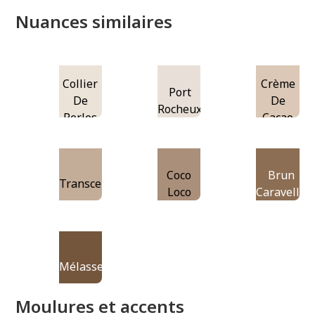
Nuances similaires
Collier
Crème
Port
De
De
Rocheux
Perles
Cacao
Coco
Brun
Transcendant
Loco
Caravelle
Mélasse
Moulures et accents