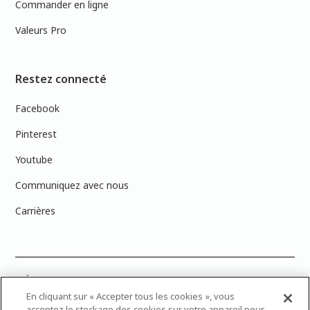
Commander en ligne
Valeurs Pro
Restez connecté
Facebook
Pinterest
Youtube
Communiquez avec nous
Carrières
PRÉCISION DES COULEURS : Veuillez noter que les couleurs affichées à
l’écran peuvent ne pas correspondre exactement aux couleurs de
En cliquant sur « Accepter tous les cookies », vous
peinture réelles en raison des variations de calibration des écrans.
acceptez le stockage des cookies sur votre appareil pour