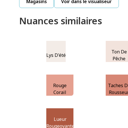
Magasins
Voir dans le visualiseur
Nuances similaires
Ton De
Lys D'été
Pêche
Rouge
Taches D
Corail
Rousseu
Lueur
Rougeoyante