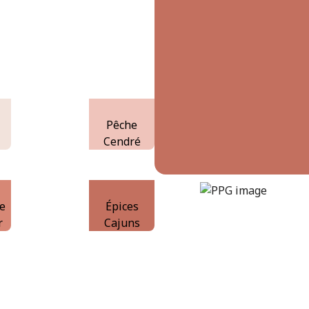
Pêche
Cendré
cajun-spice
DLX1191-6
e
Épices
r
Cajuns