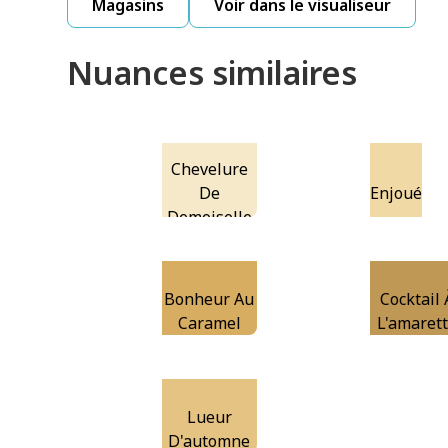
Magasins
Voir dans le visualiseur
Nuances similaires
Chevelure
De
Enjoué
Demoiselle
Bonheur Au
Cocktail 
Caramel
L'amaret
Lueur
D'automne