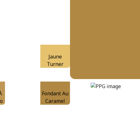
Jaune
Turner
butterscotch-ripple
DLX1106-7
À
Fondant Au
to
Caramel