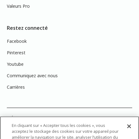
Valeurs Pro
Restez connecté
Facebook
Pinterest
Youtube
Communiquez avec nous
Carrières
PRÉCISION DES COULEURS : Veuillez noter que les couleurs affichées à
l’écran peuvent ne pas correspondre exactement aux couleurs de
En cliquant sur « Accepter tous les cookies », vous
peinture réelles en raison des variations de calibration des écrans.
acceptez le stockage des cookies sur votre appareil pour
Vous pouvez apporter les numéros d’échantillons de couleur de
améliorer la navigation sur le site, analyser l’utilisation du