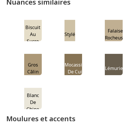
Nuances similaires
Biscuit
Falaises
Au
Stylé
Rocheuses
Sucre
Gros
Mocassins
Lémurien
Câlin
De Cuir
Blanc
De
Chine
Moulures et accents