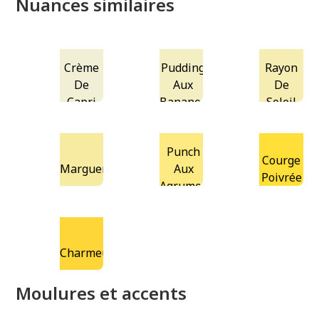
Nuances similaires
Crème
Pudding
Rayon
De
Aux
De
Capri
Bananes
Soleil
Punch
Courge
Marguerite
Aux
Poivrée
Agrumes
Charmeur
Moulures et accents