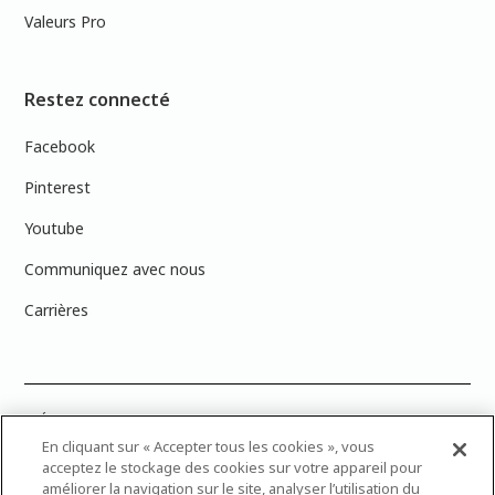
Valeurs Pro
Restez connecté
Facebook
Pinterest
Youtube
Communiquez avec nous
Carrières
PRÉCISION DES COULEURS : Veuillez noter que les couleurs affichées à
l’écran peuvent ne pas correspondre exactement aux couleurs de
En cliquant sur « Accepter tous les cookies », vous
peinture réelles en raison des variations de calibration des écrans.
acceptez le stockage des cookies sur votre appareil pour
Vous pouvez apporter les numéros d’échantillons de couleur de
améliorer la navigation sur le site, analyser l’utilisation du