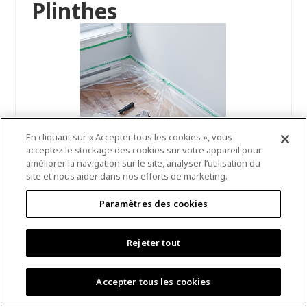
Plinthes
En cliquant sur « Accepter tous les cookies », vous
acceptez le stockage des cookies sur votre appareil pour
Outils essentiels et conseils de
améliorer la navigation sur le site, analyser l’utilisation du
site et nous aider dans nos efforts de marketing.
préparation
Les plinthes constituent le dernier
Paramètres des cookies
élément à peindre dans une pièce.
Le plus gros problème rencontré
Rejeter tout
lorsque l’on peint les plinthes est la
saleté et la poussière qui ressortent
Accepter tous les cookies
du plancher ou du tapis et qui