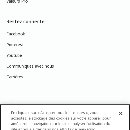
Valeurs Pro
Restez connecté
Facebook
Pinterest
Youtube
Communiquez avec nous
Carrières
PRÉCISION DES COULEURS : Veuillez noter que les couleurs affichées à
l’écran peuvent ne pas correspondre exactement aux couleurs de
En cliquant sur « Accepter tous les cookies », vous
peinture réelles en raison des variations de calibration des écrans.
acceptez le stockage des cookies sur votre appareil pour
Vous pouvez apporter les numéros d’échantillons de couleur de
améliorer la navigation sur le site, analyser l’utilisation du
peinture dans votre magasin Dulux Peintures le plus proche afin de
site et nous aider dans nos efforts de marketing.