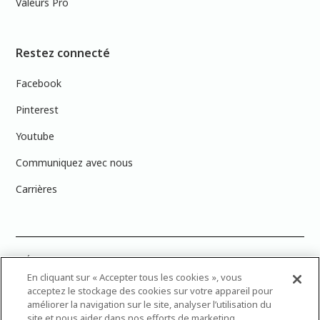
Valeurs Pro
Restez connecté
Facebook
Pinterest
Youtube
Communiquez avec nous
Carrières
PRÉCISION DES COULEURS : Veuillez noter que les couleurs affichées à
l’écran peuvent ne pas correspondre exactement aux couleurs de
En cliquant sur « Accepter tous les cookies », vous
peinture réelles en raison des variations de calibration des écrans.
acceptez le stockage des cookies sur votre appareil pour
Vous pouvez apporter les numéros d’échantillons de couleur de
améliorer la navigation sur le site, analyser l’utilisation du
peinture dans votre magasin Dulux Peintures le plus proche afin de
site et nous aider dans nos efforts de marketing.