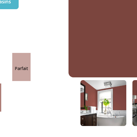
asins
Parfait
Baie Épicée
DLX1059-7