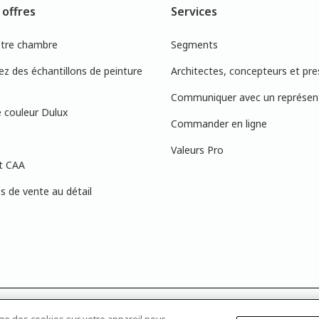
 offres
Services
otre chambre
Segments
 des échantillons de peinture
Architectes, concepteurs et pre
Communiquer avec un représen
 couleur Dulux
Commander en ligne
Valeurs Pro
t CAA
 de vente au détail
s à l’écran peuvent ne pas correspondre exactement aux couleurs de peinture 