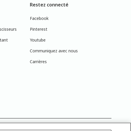
Restez connecté
Facebook
scisseurs
Pinterest
tant
Youtube
Communiquez avec nous
Carrières
réelles en raison des variations de calibration des écrans. Vous