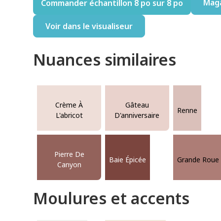
Mag
Commander échantillon 8 po sur 8 po
Voir dans le visualiseur
Nuances similaires
Crème À
Gâteau
Renne
L'abricot
D'anniversaire
Pierre De
Baie Épicée
Grande Roue
Canyon
Moulures et accents