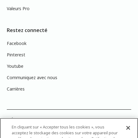
Valeurs Pro
Restez connecté
Facebook
Pinterest
Youtube
Communiquez avec nous
Carrières
PRÉCISION DES COULEURS : Veuillez noter que les couleurs affichées à
l’écran peuvent ne pas correspondre exactement aux couleurs de
En cliquant sur « Accepter tous les cookies », vous
peinture réelles en raison des variations de calibration des écrans.
acceptez le stockage des cookies sur votre appareil pour
Vous pouvez apporter les numéros d’échantillons de couleur de