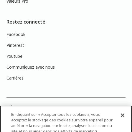
Valeurs Pro
Restez connecté
Facebook
Pinterest
Youtube
Communiquez avec nous
Carrières
PRÉCISION DES COULEURS : Veuillez noter que les couleurs affichées à
l’écran peuvent ne pas correspondre exactement aux couleurs de
En cliquant sur « Accepter tous les cookies », vous
peinture réelles en raison des variations de calibration des écrans.
acceptez le stockage des cookies sur votre appareil pour
Vous pouvez apporter les numéros d’échantillons de couleur de
améliorer la navigation sur le site, analyser l’utilisation du
peinture dans votre magasin Dulux Peintures le plus proche afin de
site et nous aider dans nos efforts de marketing.