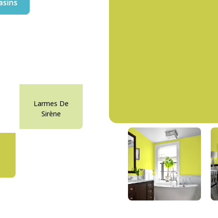
asins
Larmes De
Sirène
Rose De Bonheur
DLX1217-7