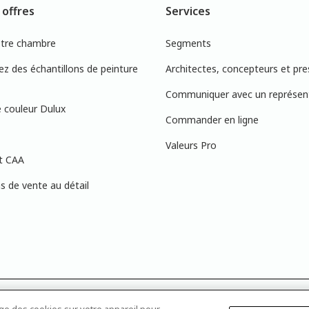
 offres
Services
otre chambre
Segments
 des échantillons de peinture
Architectes, concepteurs et pre
Communiquer avec un représen
 couleur Dulux
Commander en ligne
Valeurs Pro
t CAA
 de vente au détail
s à l’écran peuvent ne pas correspondre exactement aux couleurs de peinture 