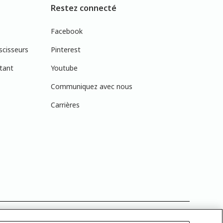
Restez connecté
Facebook
scisseurs
Pinterest
tant
Youtube
Communiquez avec nous
Carrières
réelles en raison des variations de calibration des écrans. Vous