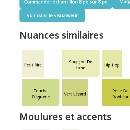
Mag
Commander échantillon 8 po sur 8 po
Voir dans le visualiseur
Nuances similaires
Soupçon De
Petit Rire
Hip-Hop
Lime
Touche
Rose De
Vert Lézard
D'agrume
Bonheur
Moulures et accents