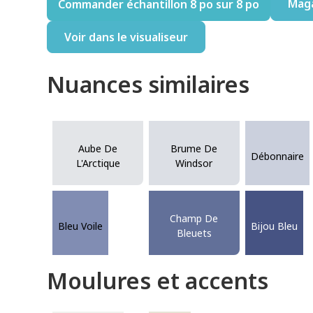
Mag
Commander échantillon 8 po sur 8 po
Voir dans le visualiseur
Nuances similaires
Aube De
Brume De
Débonnaire
L'Arctique
Windsor
Champ De
Bleu Voile
Bijou Bleu
Bleuets
Moulures et accents