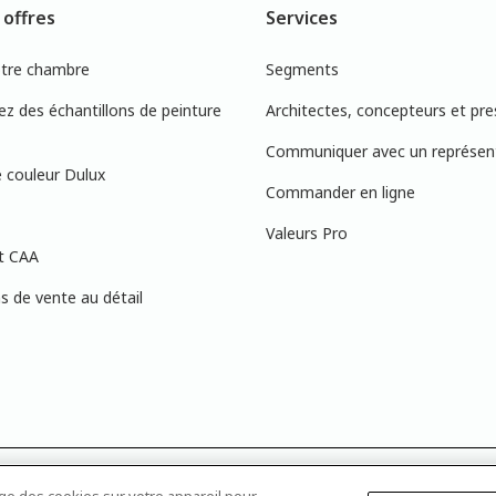
 offres
Services
otre chambre
Segments
 des échantillons de peinture
Architectes, concepteurs et pre
Communiquer avec un représen
 couleur Dulux
Commander en ligne
Valeurs Pro
t CAA
 de vente au détail
s à l’écran peuvent ne pas correspondre exactement aux couleurs de peinture 