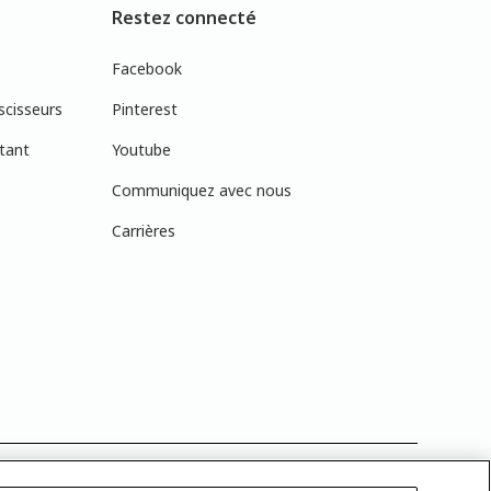
Restez connecté
Facebook
scisseurs
Pinterest
tant
Youtube
Communiquez avec nous
Carrières
réelles en raison des variations de calibration des écrans. Vous