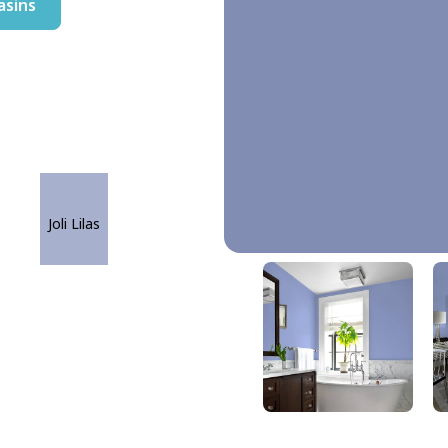
asins
Joli Lilas
Bleu Voile
DLX1167-5