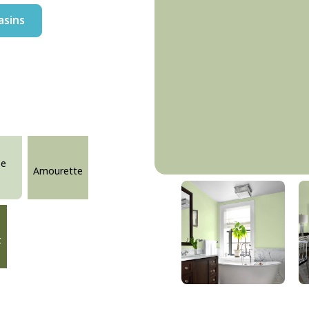
asins
se
Amourette
Amourette
DLX1121-4
t