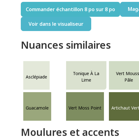
Mag
Commander échantillon 8 po sur 8 po
Voir dans le visualiseur
Nuances similaires
Tonique À La
Vert Mous
Asclépiade
Lime
Pâle
Guacamole
Vert Moss Point
Artichaut Ver
Moulures et accents