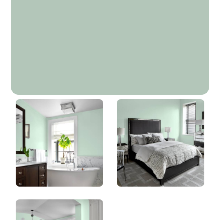
Murmure De Pin
DLX1134-4