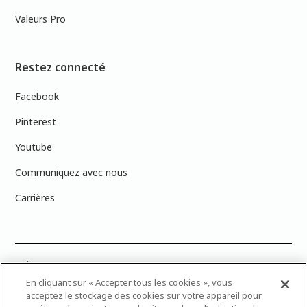
Valeurs Pro
Restez connecté
Facebook
Pinterest
Youtube
Communiquez avec nous
Carrières
PRÉCISION DES COULEURS : Veuillez noter que les couleurs affichées à
l’écran peuvent ne pas correspondre exactement aux couleurs de
En cliquant sur « Accepter tous les cookies », vous
peinture réelles en raison des variations de calibration des écrans.
acceptez le stockage des cookies sur votre appareil pour
Vous pouvez apporter les numéros d’échantillons de couleur de