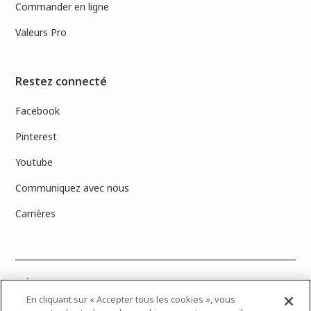
Commander en ligne
Valeurs Pro
Restez connecté
Facebook
Pinterest
Youtube
Communiquez avec nous
Carrières
PRÉCISION DES COULEURS : Veuillez noter que les couleurs affichées à
l’écran peuvent ne pas correspondre exactement aux couleurs de
En cliquant sur « Accepter tous les cookies », vous
peinture réelles en raison des variations de calibration des écrans.