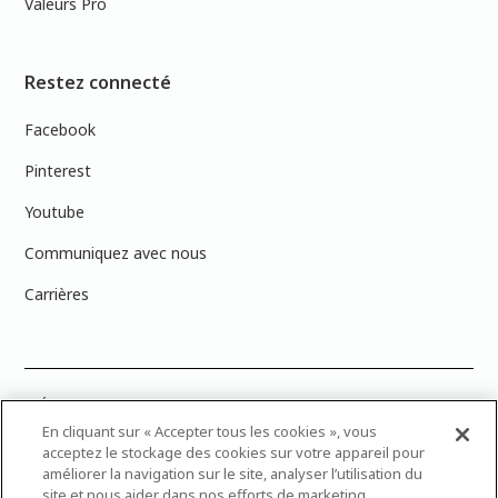
Valeurs Pro
Restez connecté
Facebook
Pinterest
Youtube
Communiquez avec nous
Carrières
PRÉCISION DES COULEURS : Veuillez noter que les couleurs affichées à
l’écran peuvent ne pas correspondre exactement aux couleurs de
En cliquant sur « Accepter tous les cookies », vous
peinture réelles en raison des variations de calibration des écrans.
acceptez le stockage des cookies sur votre appareil pour
Vous pouvez apporter les numéros d’échantillons de couleur de
améliorer la navigation sur le site, analyser l’utilisation du
peinture dans votre magasin Dulux Peintures le plus proche afin de
site et nous aider dans nos efforts de marketing.