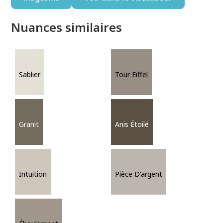
Nuances similaires
Sablier
Tour Eiffel
Granit
Anis Étoilé
Intuition
Pièce D'argent