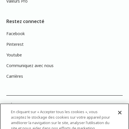
Valeurs Pro
Restez connecté
Facebook
Pinterest
Youtube
Communiquez avec nous
Carrières
PRÉCISION DES COULEURS : Veuillez noter que les couleurs affichées à
l’écran peuvent ne pas correspondre exactement aux couleurs de
En cliquant sur « Accepter tous les cookies », vous
peinture réelles en raison des variations de calibration des écrans.
acceptez le stockage des cookies sur votre appareil pour
Vous pouvez apporter les numéros d’échantillons de couleur de
améliorer la navigation sur le site, analyser l’utilisation du
peinture dans votre magasin Dulux Peintures le plus proche afin de
site et nous aider dans nos efforts de marketing.