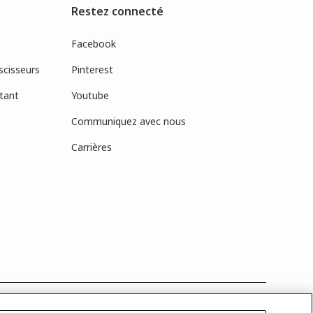
Restez connecté
Facebook
scisseurs
Pinterest
tant
Youtube
Communiquez avec nous
Carrières
réelles en raison des variations de calibration des écrans. Vous