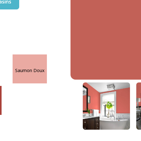
asins
Saumon Doux
Pétard
DLX1190-6