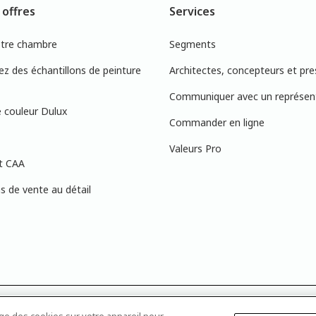
 offres
Services
otre chambre
Segments
 des échantillons de peinture
Architectes, concepteurs et pre
Communiquer avec un représen
 couleur Dulux
Commander en ligne
Valeurs Pro
t CAA
 de vente au détail
s à l’écran peuvent ne pas correspondre exactement aux couleurs de peinture 