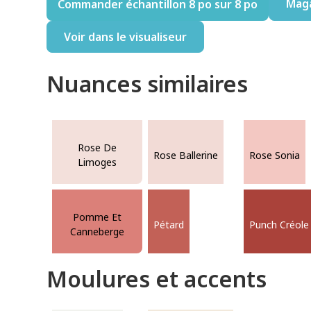
Mag
Commander échantillon 8 po sur 8 po
Voir dans le visualiseur
Nuances similaires
Rose De
Rose Ballerine
Rose Sonia
Limoges
Pomme Et
Pétard
Punch Créole
Canneberge
Moulures et accents