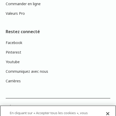
Commander en ligne
Valeurs Pro
Restez connecté
Facebook
Pinterest
Youtube
Communiquez avec nous
Carrières
PRÉCISION DES COULEURS : Veuillez noter que les couleurs affichées à
l’écran peuvent ne pas correspondre exactement aux couleurs de
En cliquant sur « Accepter tous les cookies », vous