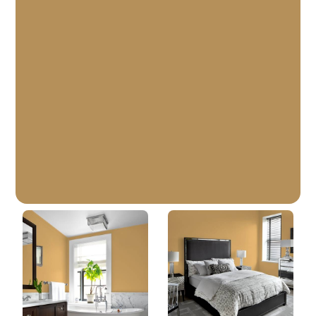
Terre À Terre
DLX1091-6