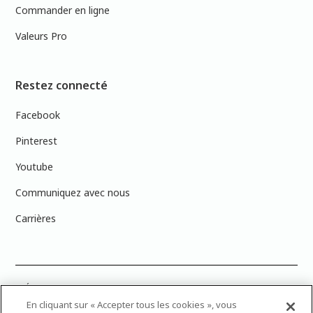
Commander en ligne
Valeurs Pro
Restez connecté
Facebook
Pinterest
Youtube
Communiquez avec nous
Carrières
PRÉCISION DES COULEURS : Veuillez noter que les couleurs affichées à
l’écran peuvent ne pas correspondre exactement aux couleurs de
En cliquant sur « Accepter tous les cookies », vous