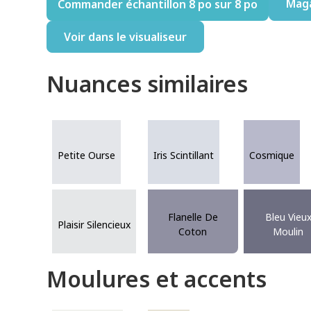
Mag
Commander échantillon 8 po sur 8 po
Voir dans le visualiseur
Nuances similaires
Petite Ourse
Iris Scintillant
Cosmique
Flanelle De
Bleu Vieu
Plaisir Silencieux
Coton
Moulin
Moulures et accents