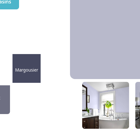
asins
Margousier
Cosmique
DLX1171-4
x