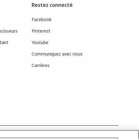
Restez connecté
Facebook
scisseurs
Pinterest
tant
Youtube
Communiquez avec nous
Carrières
réelles en raison des variations de calibration des écrans. Vous