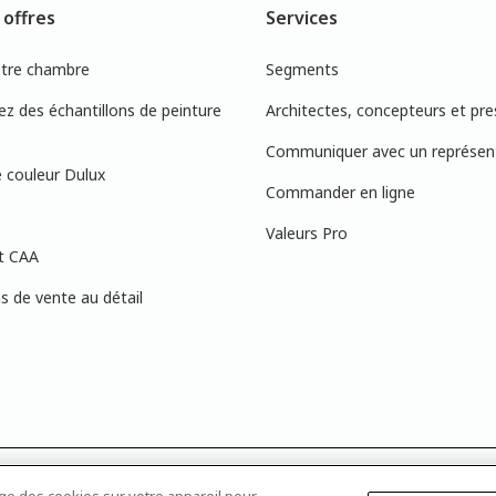
 offres
Services
otre chambre
Segments
 des échantillons de peinture
Architectes, concepteurs et pre
Communiquer avec un représen
 couleur Dulux
Commander en ligne
Valeurs Pro
t CAA
 de vente au détail
s à l’écran peuvent ne pas correspondre exactement aux couleurs de peinture 