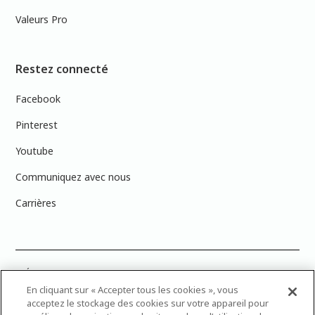
Valeurs Pro
Restez connecté
Facebook
Pinterest
Youtube
Communiquez avec nous
Carrières
PRÉCISION DES COULEURS : Veuillez noter que les couleurs affichées à
l’écran peuvent ne pas correspondre exactement aux couleurs de
En cliquant sur « Accepter tous les cookies », vous
peinture réelles en raison des variations de calibration des écrans.
acceptez le stockage des cookies sur votre appareil pour
Vous pouvez apporter les numéros d’échantillons de couleur de