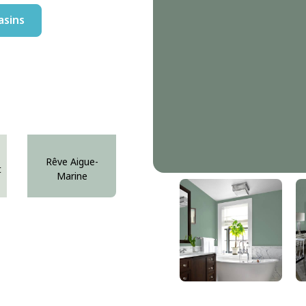
asins
Rêve Aigue-
t
Marine
Éclat De Calebasse
DLX1135-6