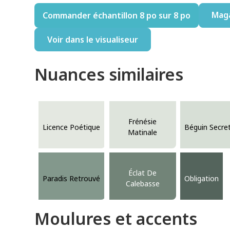
Mag
Commander échantillon 8 po sur 8 po
Voir dans le visualiseur
Nuances similaires
Frénésie
Licence Poétique
Béguin Secre
Matinale
Éclat De
Paradis Retrouvé
Obligation
Calebasse
Moulures et accents