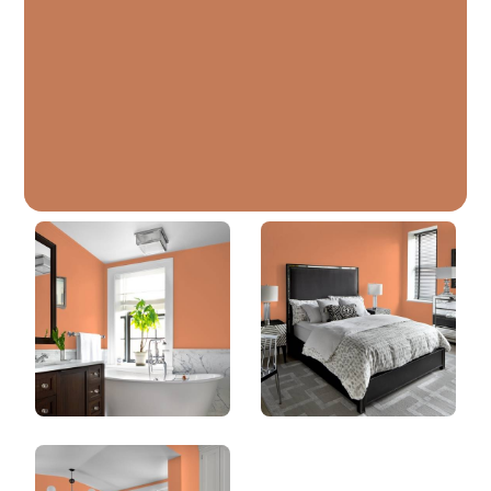
Argile Brune
DLX1199-6