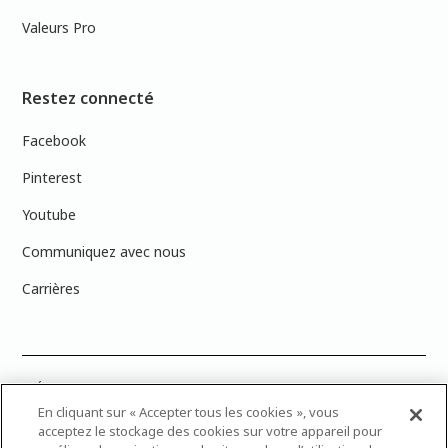
Valeurs Pro
Restez connecté
Facebook
Pinterest
Youtube
Communiquez avec nous
Carrières
PRÉCISION DES COULEURS : Veuillez noter que les couleurs affichées à
l’écran peuvent ne pas correspondre exactement aux couleurs de
En cliquant sur « Accepter tous les cookies », vous
peinture réelles en raison des variations de calibration des écrans.
acceptez le stockage des cookies sur votre appareil pour
Vous pouvez apporter les numéros d’échantillons de couleur de