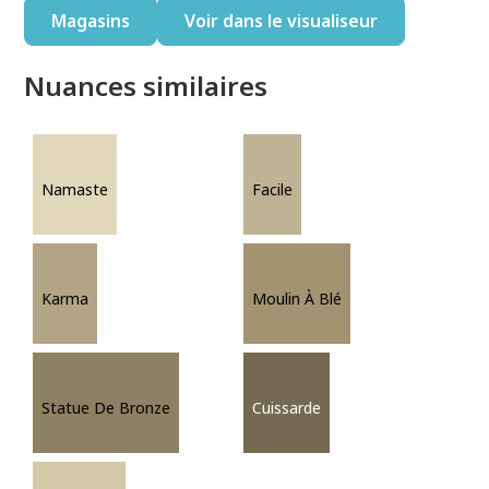
Magasins
Voir dans le visualiseur
Nuances similaires
Namaste
Facile
Karma
Moulin À Blé
Statue De Bronze
Cuissarde