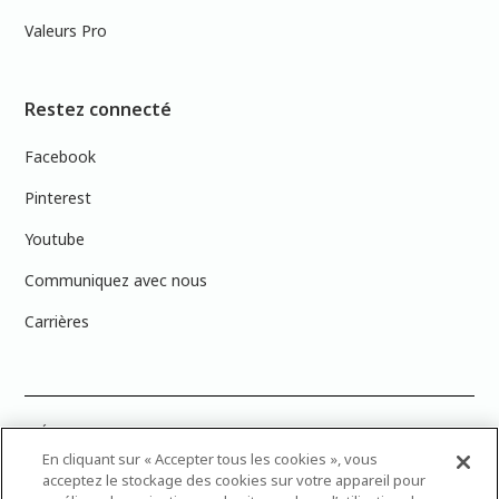
Valeurs Pro
Restez connecté
Facebook
Pinterest
Youtube
Communiquez avec nous
Carrières
PRÉCISION DES COULEURS : Veuillez noter que les couleurs affichées à
l’écran peuvent ne pas correspondre exactement aux couleurs de
En cliquant sur « Accepter tous les cookies », vous
peinture réelles en raison des variations de calibration des écrans.
acceptez le stockage des cookies sur votre appareil pour
Vous pouvez apporter les numéros d’échantillons de couleur de