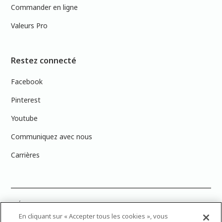
Commander en ligne
Valeurs Pro
Restez connecté
Facebook
Pinterest
Youtube
Communiquez avec nous
Carrières
PRÉCISION DES COULEURS : Veuillez noter que les couleurs affichées à
l’écran peuvent ne pas correspondre exactement aux couleurs de
En cliquant sur « Accepter tous les cookies », vous